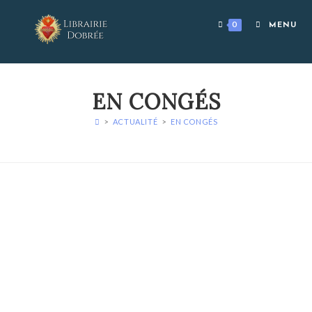
Skip
to
0
MENU
content
EN CONGÉS
>
ACTUALITÉ
>
EN CONGÉS