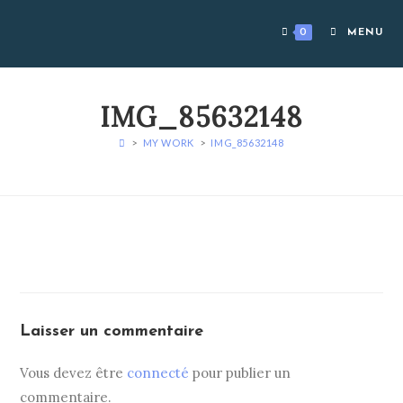
Skip
to
0
MENU
content
IMG_85632148
>
MY WORK
>
IMG_85632148
Laisser un commentaire
Vous devez être
connecté
pour publier un
commentaire.