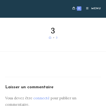
Skip
to
0
MENU
content
3
>
3
Laisser un commentaire
Vous devez être
connecté
pour publier un
commentaire.