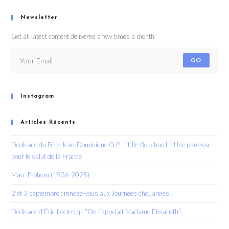
Newsletter
Get all latest content delivered a few times a month.
GO
Instagram
Articles Récents
Dédicace du Père Jean-Dominique O.P. : “L’Île-Bouchard – Une paroisse
pour le salut de la France”
Marc Prohom (1936-2025)
2 et 3 septembre : rendez-vous aux Journées chouannes !
Dédicace d’Éric Leclercq : “On l’appelait Madame Élisabeth”