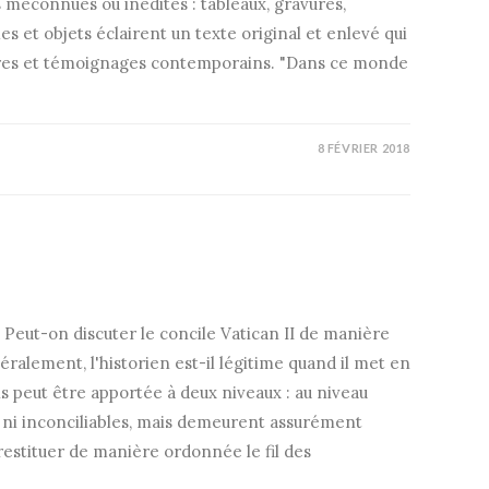
 méconnues ou inédites : tableaux, gravures,
s et objets éclairent un texte original et enlevé qui
ires et témoignages contemporains. "Dans ce monde
8 FÉVRIER 2018
. Peut-on discuter le concile Vatican II de manière
ralement, l'historien est-il légitime quand il met en
s peut être apportée à deux niveaux : au niveau
s ni inconciliables, mais demeurent assurément
 restituer de manière ordonnée le fil des