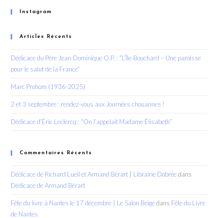
Instagram
Articles Récents
Dédicace du Père Jean-Dominique O.P. : “L’Île-Bouchard – Une paroisse
pour le salut de la France”
Marc Prohom (1936-2025)
2 et 3 septembre : rendez-vous aux Journées chouannes !
Dédicace d’Éric Leclercq : “On l’appelait Madame Élisabeth”
Commentaires Récents
Dédicace de Richard Lueil et Armand Bérart | Librairie Dobrée
dans
Dédicace de Armand Bérart
Fête du livre à Nantes le 17 décembre | Le Salon Beige
dans
Fête du Livre
de Nantes