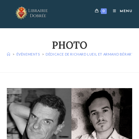
Skip
to
0
MENU
content
PHOTO
>
ÉVÉNEMENTS
>
DÉDICACE DE RICHARD LUEIL ET ARMAND BÉRART
>