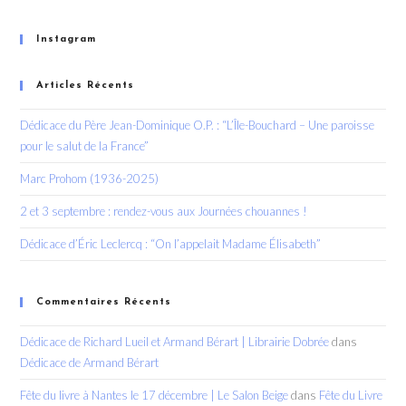
Instagram
Articles Récents
Dédicace du Père Jean-Dominique O.P. : “L’Île-Bouchard – Une paroisse
pour le salut de la France”
Marc Prohom (1936-2025)
2 et 3 septembre : rendez-vous aux Journées chouannes !
Dédicace d’Éric Leclercq : “On l’appelait Madame Élisabeth”
Commentaires Récents
Dédicace de Richard Lueil et Armand Bérart | Librairie Dobrée
dans
Dédicace de Armand Bérart
Fête du livre à Nantes le 17 décembre | Le Salon Beige
dans
Fête du Livre