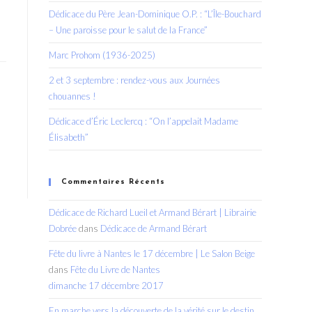
Dédicace du Père Jean-Dominique O.P. : “L’Île-Bouchard
– Une paroisse pour le salut de la France”
Marc Prohom (1936-2025)
2 et 3 septembre : rendez-vous aux Journées
chouannes !
Dédicace d’Éric Leclercq : “On l’appelait Madame
Élisabeth”
Commentaires Récents
Dédicace de Richard Lueil et Armand Bérart | Librairie
Dobrée
dans
Dédicace de Armand Bérart
Fête du livre à Nantes le 17 décembre | Le Salon Beige
dans
Fête du Livre de Nantes
dimanche 17 décembre 2017
En marche vers la découverte de la vérité sur le destin