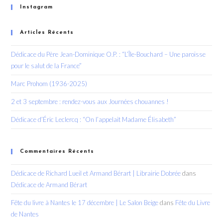
Instagram
Articles Récents
Dédicace du Père Jean-Dominique O.P. : “L’Île-Bouchard – Une paroisse
pour le salut de la France”
Marc Prohom (1936-2025)
2 et 3 septembre : rendez-vous aux Journées chouannes !
Dédicace d’Éric Leclercq : “On l’appelait Madame Élisabeth”
Commentaires Récents
Dédicace de Richard Lueil et Armand Bérart | Librairie Dobrée
dans
Dédicace de Armand Bérart
Fête du livre à Nantes le 17 décembre | Le Salon Beige
dans
Fête du Livre
de Nantes