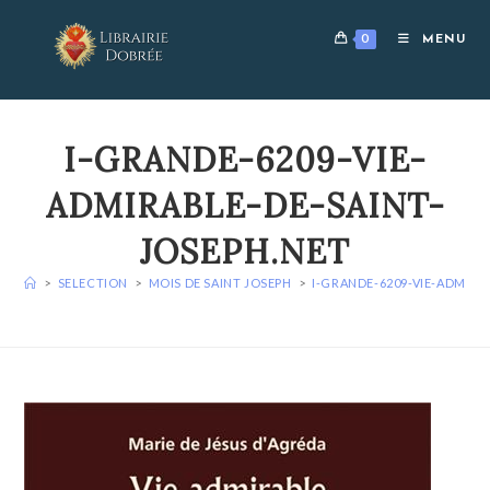
Skip
to
0
MENU
content
I-GRANDE-6209-VIE-
ADMIRABLE-DE-SAINT-
JOSEPH.NET
>
SELECTION
>
MOIS DE SAINT JOSEPH
>
I-GRANDE-6209-VIE-ADMIRA