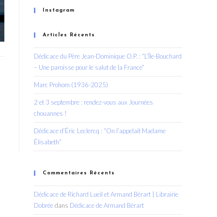
Instagram
Articles Récents
Dédicace du Père Jean-Dominique O.P. : “L’Île-Bouchard
– Une paroisse pour le salut de la France”
Marc Prohom (1936-2025)
2 et 3 septembre : rendez-vous aux Journées
chouannes !
Dédicace d’Éric Leclercq : “On l’appelait Madame
Élisabeth”
Commentaires Récents
Dédicace de Richard Lueil et Armand Bérart | Librairie
Dobrée
dans
Dédicace de Armand Bérart